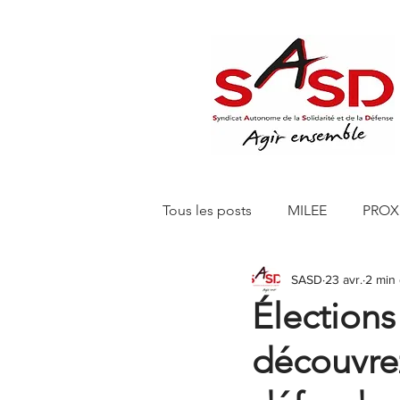
Tous les posts
MILEE
PROX
SASD
23 avr.
2 min 
Editions 150 Euros
SASD 
Élections
découvre
SASD CHANTELLE RETAIL