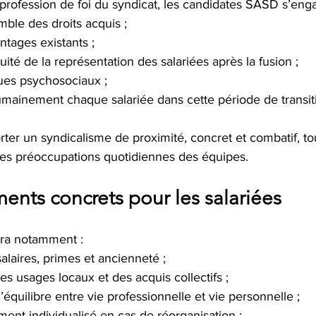
profession de foi du syndicat, les candidates SASD s’enga
mble des droits acquis ;
ntages existants ;
nuité de la représentation des salariées après la fusion ;
ques psychosociaux ;
ainement chaque salariée dans cette période de transit
er un syndicalisme de proximité, concret et combatif, to
t les préoccupations quotidiennes des équipes.
nts concrets pour les salariées
dra notamment :
alaires, primes et ancienneté ;
es usages locaux et des acquis collectifs ;
l’équilibre entre vie professionnelle et vie personnelle ;
nt individualisé en cas de réorganisation ;