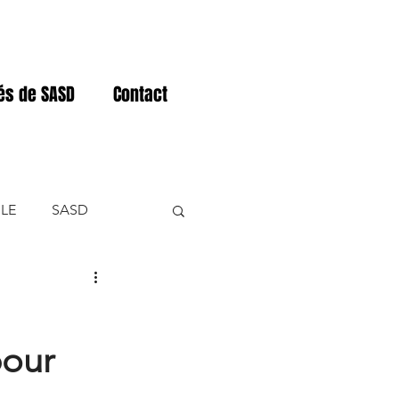
tés de SASD
Contact
LE
SASD
NER
pour