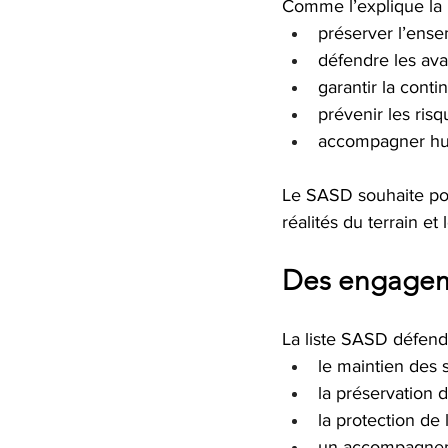
Comme l’explique la 
préserver l’ense
défendre les ava
garantir la conti
prévenir les ris
accompagner hum
Le SASD souhaite port
réalités du terrain e
Des engageme
La liste SASD défen
le maintien des s
la préservation d
la protection de 
un accompagneme