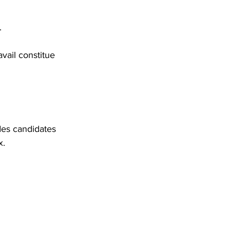
.
vail constitue 
des candidates 
x.