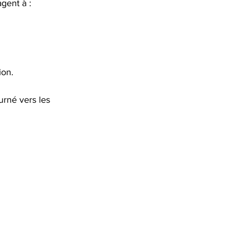
gent à :
ion.
urné vers les 