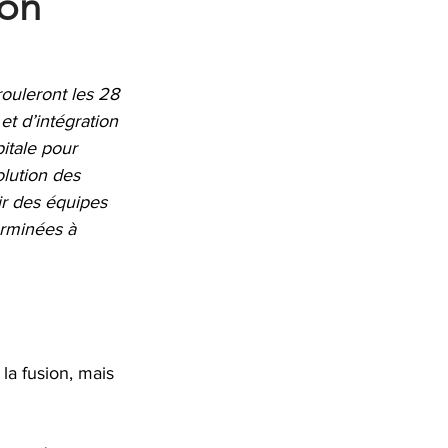
ion
ouleront les 28 
t d’intégration 
itale pour 
olution des 
ir des équipes 
rminées à 
la fusion, mais 