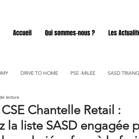
Accueil
Qui sommes-nous ?
Les Actuali
IMY
DRIVE TO HOME
PSE -MILEE
SASD TRIANG
de lecture
ACD
SASD ELIVIA
SASD PRO A PRO
SASD GART
 CSE Chantelle Retail :
z la liste SASD engagée 
SASD VICKY FOOD