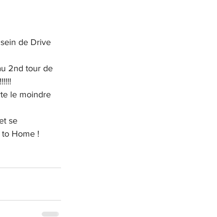
sein de Drive 
au 2nd tour de 
!!!!
te le moindre 
et se 
 to Home !