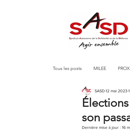
Tous les posts
MILEE
PROX
SASD
12 mai 2023
Editions 150 Euros
SASD 
Élections
son pass
SASD CHANTELLE RETAIL
Dernière mise à jour :
16 m