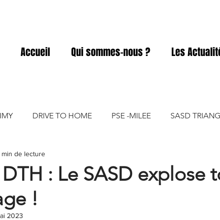
Accueil
Qui sommes-nous ?
Les Actuali
IMY
DRIVE TO HOME
PSE -MILEE
SASD TRIANG
1 min de lecture
ACD
SASD ELIVIA
SASD PRO A PRO
SASD GART
 DTH : Le SASD explose t
age !
SASD VICKY FOOD
ai 2023