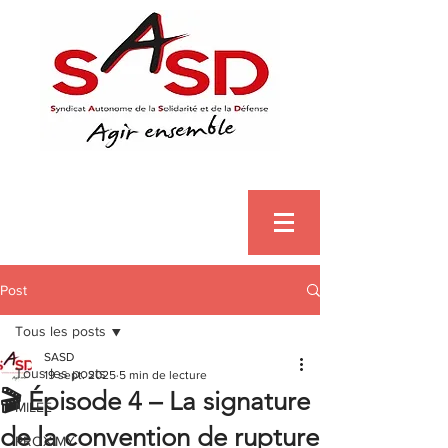
Post
Tous les posts
SASD
Tous les posts
19 sept. 2025
5 min de lecture
🎬 Épisode 4 – La signature
MILEE
de la convention de rupture
PROXIMY