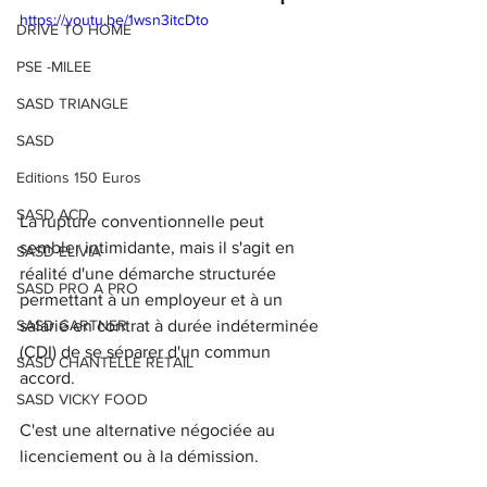
https://youtu.be/1wsn3itcDto
DRIVE TO HOME
PSE -MILEE
SASD TRIANGLE
SASD
Editions 150 Euros
SASD ACD
La rupture conventionnelle peut 
sembler intimidante, mais il s'agit en 
SASD ELIVIA
réalité d'une démarche structurée 
SASD PRO A PRO
permettant à un employeur et à un 
salarié en contrat à durée indéterminée 
SASD GARTNER
(CDI) de se séparer d'un commun 
SASD CHANTELLE RETAIL
accord. 
SASD VICKY FOOD
C'est une alternative négociée au 
licenciement ou à la démission. 