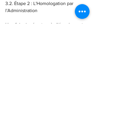
3.2. Étape 2 : L'Homologation par 
l'Administration
Une fois signée et après l'écoulement 
du délai de rétractation, la convention 
doit être validée par l'administration (la 
DREETS). C'est ce qu'on appelle 
l'homologation.
• L'une des parties (généralement 
l'employeur) envoie un exemplaire du 
formulaire.
• L'administration dispose d'un délai de 
15 jours ouvrables
 (hors week-ends et 
jours fériés) à compter de la réception 
de la demande pour se prononcer.
Il y a alors deux issues possibles :
• 
Homologation explicite :
L'administration vous envoie une 
notification officielle d'acceptation.