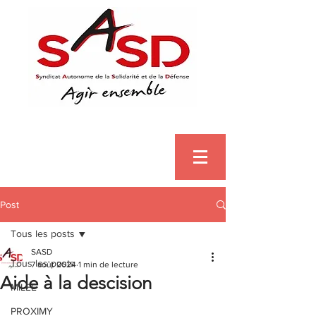
Post
Tous les posts
SASD
Tous les posts
7 août 2024
1 min de lecture
Aide à la descision
MILEE
PROXIMY