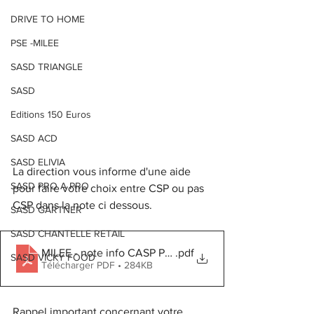
DRIVE TO HOME
PSE -MILEE
SASD TRIANGLE
SASD
Editions 150 Euros
SASD ACD
SASD ELIVIA
La direction vous informe d'une aide 
SASD PRO A PRO
pour faire votre choix entre CSP ou pas 
CSP dans la note ci dessous.
SASD GARTNER
SASD CHANTELLE RETAIL
MILEE - note info CASP PGL 250724
.pdf
SASD VICKY FOOD
Télécharger PDF • 284KB
Rappel important concernant votre 