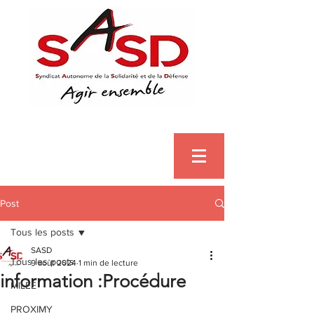
Post
Tous les posts
SASD
Tous les posts
9 août 2024
1 min de lecture
information :Procédure
MILEE
PROXIMY