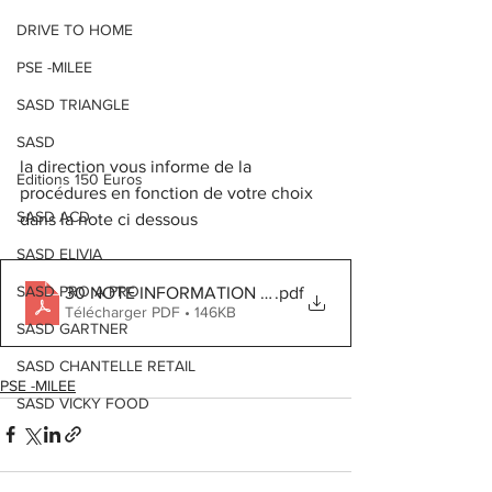
DRIVE TO HOME
PSE -MILEE
SASD TRIANGLE
SASD
la direction vous informe de la 
Editions 150 Euros
procédures en fonction de votre choix 
SASD ACD
dans la note ci dessous
SASD ELIVIA
SASD PRO A PRO
30 NOTE INFORMATION PROCEDURE 3
.pdf
Télécharger PDF • 146KB
SASD GARTNER
SASD CHANTELLE RETAIL
PSE -MILEE
SASD VICKY FOOD