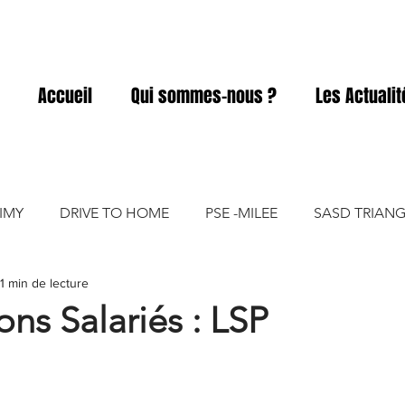
Accueil
Qui sommes-nous ?
Les Actuali
IMY
DRIVE TO HOME
PSE -MILEE
SASD TRIANG
1 min de lecture
ACD
SASD ELIVIA
SASD PRO A PRO
SASD GART
ons Salariés : LSP
SASD VICKY FOOD