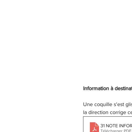
Information à destina
Une coquille s'est gl
la direction corrige c
31 NOTE INFO
Télécharger PDF