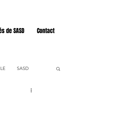
tés de SASD
Contact
LE
SASD
NER