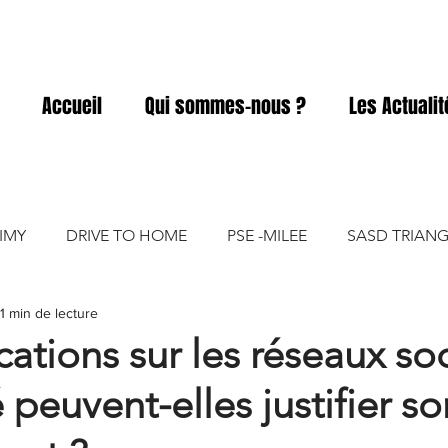
Accueil
Qui sommes-nous ?
Les Actuali
IMY
DRIVE TO HOME
PSE -MILEE
SASD TRIANG
1 min de lecture
ACD
SASD ELIVIA
SASD PRO A PRO
SASD GART
cations sur les réseaux so
 peuvent-elles justifier so
SASD VICKY FOOD