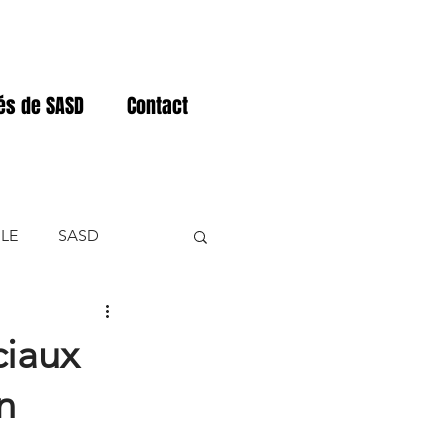
tés de SASD
Contact
LE
SASD
NER
ciaux
n