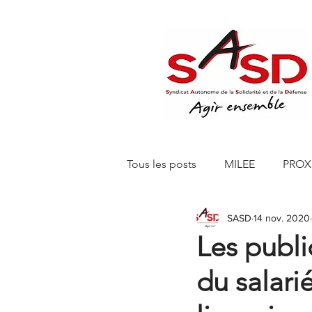
Tous les posts
MILEE
PROX
SASD
14 nov. 2020
Editions 150 Euros
SASD 
Les publi
du salarié
SASD CHANTELLE RETAIL