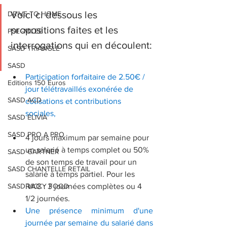
Voici ci dessous les 
DRIVE TO HOME
propositions faites et les 
PSE -MILEE
interrogations qui en découlent:
SASD TRIANGLE
SASD
Participation forfaitaire de 2.50€ / 
Editions 150 Euros
jour télétravaillés exonérée de 
SASD ACD
cotisations et contributions 
sociales,
SASD ELIVIA
SASD PRO A PRO
4 jours maximum par semaine pour 
un salarié à temps complet ou 50% 
SASD GARTNER
de son temps de travail pour un 
SASD CHANTELLE RETAIL
salarié à temps partiel. Pour les 
SASD VICKY FOOD
RAC : 3 journées complètes ou 4 
1/2 journées. 
Une présence minimum d'une 
journée par semaine du salarié dans 