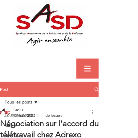
Post
Tous les posts
SASD
Tous les posts
10 mars 2022
1 min de lecture
Négociation sur l'accord du
MILEE
télétravail chez Adrexo
PROXIMY