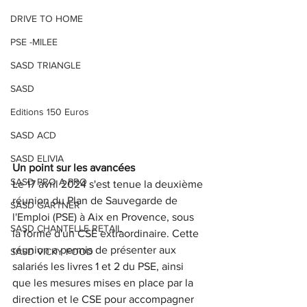
DRIVE TO HOME
PSE -MILEE
SASD TRIANGLE
SASD
Editions 150 Euros
SASD ACD
SASD ELIVIA
Un point sur les avancées
SASD PRO A PRO
Le 17 avril 2024 s'est tenue la deuxième 
réunion du Plan de Sauvegarde de 
SASD GARTNER
l'Emploi (PSE) à Aix en Provence, sous 
SASD CHANTELLE RETAIL
la forme d'un CSE extraordinaire. Cette 
réunion a permis de présenter aux 
SASD VICKY FOOD
salariés les livres 1 et 2 du PSE, ainsi 
que les mesures mises en place par la 
direction et le CSE pour accompagner 