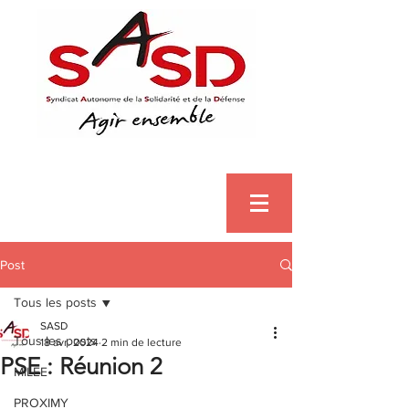
Post
Tous les posts
SASD
Tous les posts
18 avr. 2024
2 min de lecture
PSE : Réunion 2
MILEE
PROXIMY