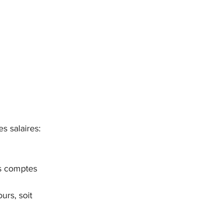
s salaires:
es comptes 
rs, soit 