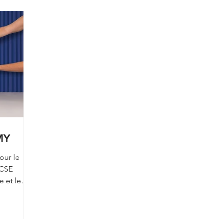
MY
our le
 CSE
e et le