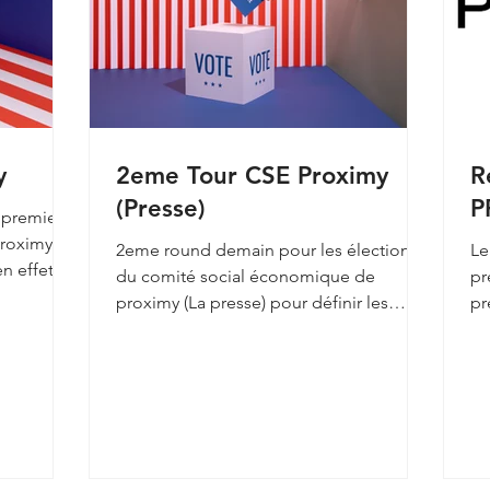
y
2eme Tour CSE Proximy
R
(Presse)
P
 premier
Proximy
2eme round demain pour les élections
Le
n effet
du comité social économique de
pr
proximy (La presse) pour définir les
pr
sièges et vos representants....
re