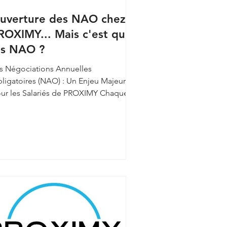
uverture des NAO chez
ROXIMY... Mais c'est quoi
es NAO ?
s Négociations Annuelles
ligatoires (NAO) : Un Enjeu Majeur
ur les Salariés de PROXIMY Chaque
née, les entreprises d'au moins 50...