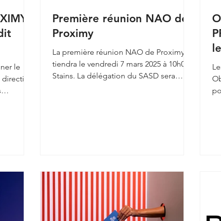
XIMY :
Première réunion NAO de
O
dit
Proximy
P
l
La première réunion NAO de Proximy se
tiendra le vendredi 7 mars 2025 à 10h00 à
Le
Stains. La délégation du SASD sera
 direction
Ob
présente pour écouter...
po
an