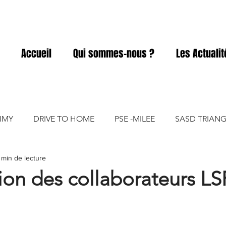
Accueil
Qui sommes-nous ?
Les Actuali
IMY
DRIVE TO HOME
PSE -MILEE
SASD TRIANG
 min de lecture
ACD
SASD ELIVIA
SASD PRO A PRO
SASD GART
tion des collaborateurs LS
SASD VICKY FOOD