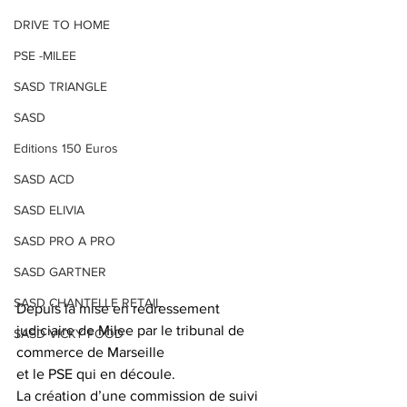
DRIVE TO HOME
PSE -MILEE
SASD TRIANGLE
SASD
Editions 150 Euros
SASD ACD
SASD ELIVIA
SASD PRO A PRO
SASD GARTNER
SASD CHANTELLE RETAIL
Depuis la mise en redressement 
judiciaire de Milee par le tribunal de 
SASD VICKY FOOD
commerce de Marseille
et le PSE qui en découle.
La création d’une commission de suivi 