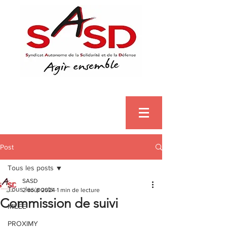
Post
Tous les posts
SASD
Tous les posts
2 août 2024
1 min de lecture
Commission de suivi
MILEE
PROXIMY