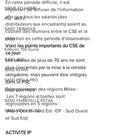
En cette période difficile, il est 
DRIVE TO HOME
important de diffuser de l'information 
afin que tous les salariés (des 
PSE -MILEE
distributeurs aux encadrants) soient au 
SASD TRIANGLE
courant des réunions entre le CSE et la 
direction en cette période d'observation.
SASD
Voici les points importants du CSE de 
Editions 150 Euros
ce jour:
SASD ACD
Les salaries de plus de 70 ans ne sont 
plus concernés par la mise à la retraite 
SASD ELIVIA
obligatoire, mais peuvent être intégrés 
SASD PRO A PRO
dans le PSE.
Réorganisation des régions Milee : 
SASD GARTNER
 Les 7 régions actuelles sont 
SASD CHANTELLE RETAIL
regroupées en 5 régions :
SASD VICKY FOOD
 (Nord Ouest- nord Est- IDF - Sud Ouest  
et Sud Est)
ACTIVITE IP