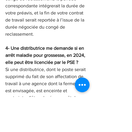
correspondante intégrerait la durée de 
votre préavis, et la fin de votre contrat 
de travail serait reportée à l’issue de la 
durée négociée du congé de 
reclassement.
4- Une distributrice me demande si en 
arrêt maladie pour grossesse, en 2024, 
elle peut être licenciée par le PSE ?
Si une distributrice, dont le poste serait 
supprimé du fait de son affectation de 
travail à une agence dont la fermeture 
est envisagée, est enceinte et 
contrainte d’être placée en arrêt de 
travail du fait de son état de grossesse, 
cette dernière pourrait se voir notifier, à 
défaut de pouvoir être reclassée, son 
licenciement pour motif économique et 