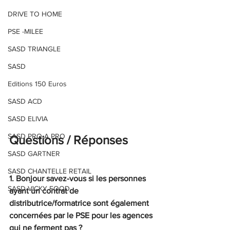
DRIVE TO HOME
PSE -MILEE
SASD TRIANGLE
SASD
Editions 150 Euros
SASD ACD
SASD ELIVIA
SASD PRO A PRO
Questions / Réponses
SASD GARTNER
SASD CHANTELLE RETAIL
1. Bonjour savez-vous si les personnes 
SASD VICKY FOOD
ayant un contrat de 
distributrice/formatrice sont également 
concernées par le PSE pour les agences 
qui ne ferment pas ?