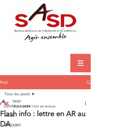
Post
Tous les posts
SASD
Tous les posts
10 juil. 2024
1 min de lecture
Flash info : lettre en AR au
MILEE
DA
PROXIMY