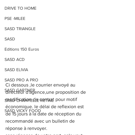
DRIVE TO HOME
PSE -MILEE
SASD TRIANGLE
SASD
Editions 150 Euros
SASD ACD
SASD ELIVIA
SASD PRO A PRO
Ci dessous ,le courrier envoyé au 
SASD GARTNER
directeur d'agence,une proposition de 
modification de contrat pour motif 
SASD CHANTELLE RETAIL
économique. le délai de reflexion est 
SASD VICKY FOOD
de 15 jours à la date de réception du 
recommandé avec un bulletin de 
réponse à renvoyer.