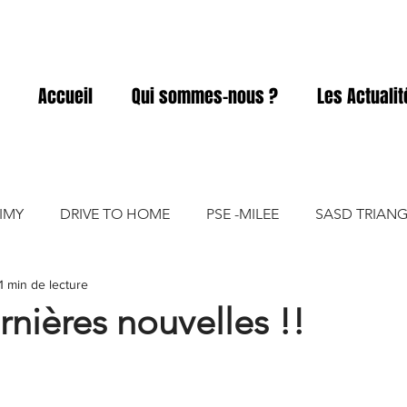
Accueil
Qui sommes-nous ?
Les Actuali
IMY
DRIVE TO HOME
PSE -MILEE
SASD TRIANG
1 min de lecture
ACD
SASD ELIVIA
SASD PRO A PRO
SASD GART
rnières nouvelles !!
SASD VICKY FOOD