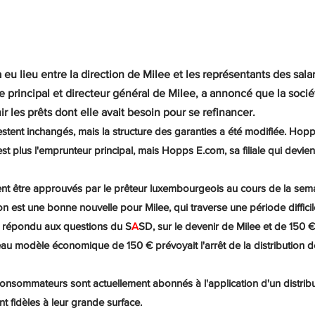
eu lieu entre la direction de Milee et les représentants des salar
e principal et directeur général de Milee, a annoncé que la socié
r les prêts dont elle avait besoin pour se refinancer.
stent inchangés, mais la structure des garanties a été modifiée. Hopp
t plus l'emprunteur principal, mais Hopps E.com, sa filiale qui devien
t être approuvés par le prêteur luxembourgeois au cours de la sem
n est une bonne nouvelle pour Milee, qui traverse une période difficil
t répondu aux questions du S
A
SD, sur le devenir de Milee et de 150 €
eau modèle économique de 150 € prévoyait l'arrêt de la distribution de 
consommateurs sont actuellement abonnés à l'application d'un distribu
nt fidèles à leur grande surface.