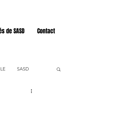
tés de SASD
Contact
LE
SASD
NER