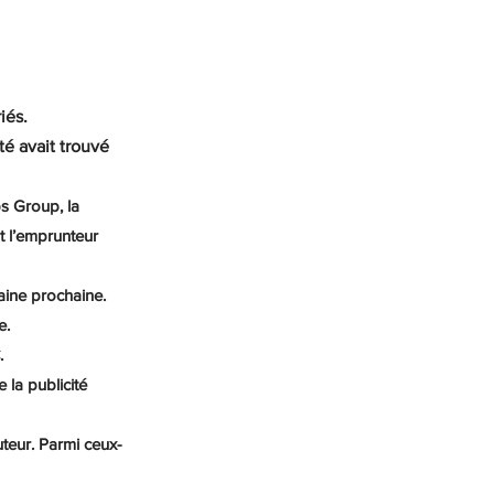
iés.
té avait trouvé 
s Group, la 
t l’emprunteur 
aine prochaine.
e.
.
la publicité 
teur. Parmi ceux-