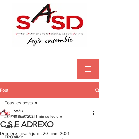
Post
Tous les posts
SASD
Tous les posts
18 mars 2021
1 min de lecture
C S E ADREXO
MILEE
Dernière mise à jour :
20 mars 2021
PROXIMY