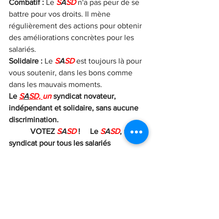
Combatif :
 Le 
S
A
SD
 n'a pas peur de se 
battre pour vos droits. Il mène 
régulièrement des actions pour obtenir 
des améliorations concrètes pour les 
salariés.
Solidaire :
 Le 
S
A
SD
 est toujours là pour 
vous soutenir, dans les bons comme 
dans les mauvais moments.
Le 
S
A
SD, 
un
 syndicat novateur, 
indépendant et solidaire, sans aucune 
discrimination.
           VOTEZ 
S
A
SD
 !
Le 
S
A
SD
, un 
syndicat pour tous les salariés
Pour en savoir plus sur le SASD et ses 
actions :     
www.sasd.fr