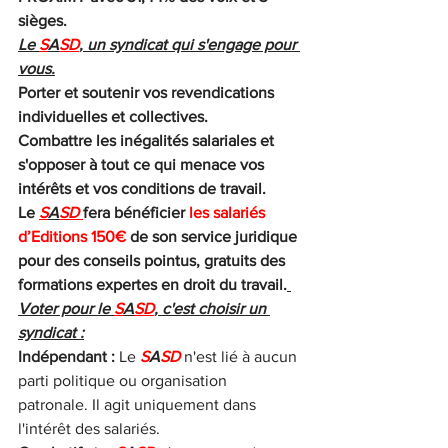
sièges.
Le 
S
A
SD
, un syndicat qui s'engage pour 
vous.
Porter et soutenir vos revendications 
individuelles et collectives.
Combattre les inégalités salariales et 
s'opposer à tout ce qui menace vos 
intérêts et vos conditions de travail.
Le 
S
A
SD 
fera bénéficier 
les salariés 
d’Editions 150€ 
de son service juridique 
pour des conseils pointus, gratuits des 
formations expertes en droit du travail.
Voter pour le 
S
A
SD
, c'est choisir un 
syndicat :
Indépendant :
 Le 
S
A
SD
 n'est lié à aucun 
parti politique ou organisation 
patronale. Il agit uniquement dans 
l'intérêt des salariés.