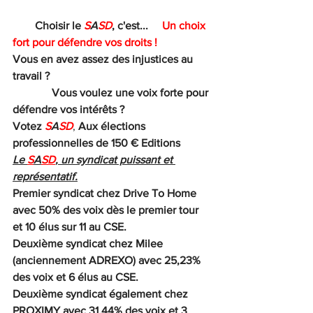
        Choisir le 
S
A
SD
, c'est...     
Un choix 
fort pour défendre vos droits !
Vous en avez assez des injustices au 
travail ?
              Vous voulez une voix forte pour 
défendre vos intérêts ?
Votez 
S
A
SD
, 
Aux élections 
professionnelles de 150 € Editions
Le 
S
A
SD
, un syndicat puissant et 
représentatif.
Premier syndicat chez Drive To Home 
avec 50% des voix dès le premier tour 
et 10 élus sur 11 au CSE.
Deuxième syndicat chez Milee 
(anciennement ADREXO) avec 25,23% 
des voix et 6 élus au CSE.
Deuxième syndicat également chez 
PROXIMY avec 31,44% des voix et 3 