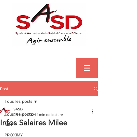
Post
Tous les posts
SASD
Tous les posts
28 mars 2024
1 min de lecture
Infos Salaires Milee
MILEE
PROXIMY