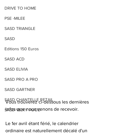
DRIVE TO HOME
PSE -MILEE
SASD TRIANGLE
SASD
Editions 150 Euros
SASD ACD
SASD ELIVIA
SASD PRO A PRO
SASD GARTNER
SASD CHANTELLE RETAIL
Vous trouverez ci-dessous les dernières 
infos que nous venons de recevoir.
SASD VICKY FOOD
Le 1er avril étant férié, le calendrier 
ordinaire est naturellement décalé d'un 