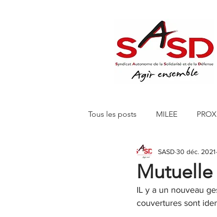
Tous les posts
MILEE
PROX
SASD
30 déc. 2021
Editions 150 Euros
SASD 
Mutuell
IL y a un nouveau ge
SASD CHANTELLE RETAIL
couvertures sont iden