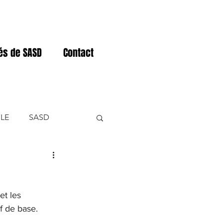
tés de SASD
Contact
LE
SASD
NER
t les 
f de base.