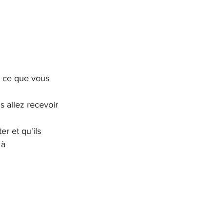
e ce que vous 
 allez recevoir 
r et qu'ils 
 à 