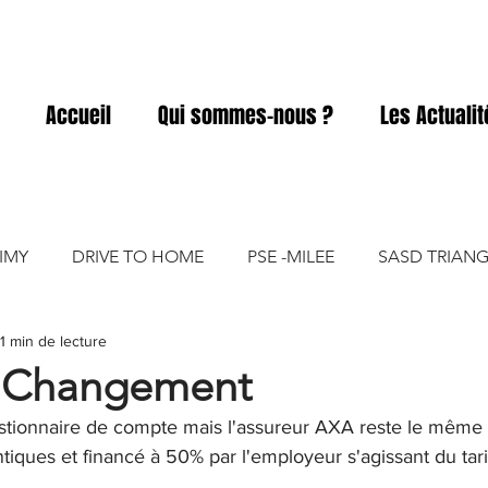
Accueil
Qui sommes-nous ?
Les Actuali
IMY
DRIVE TO HOME
PSE -MILEE
SASD TRIANG
1 min de lecture
ACD
SASD ELIVIA
SASD PRO A PRO
SASD GART
e Changement
stionnaire de compte mais l'assureur AXA reste le même e
SASD VICKY FOOD
tiques et financé à 50% par l'employeur s'agissant du tari