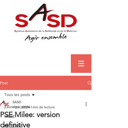
Post
Tous les posts
SASD
Tous les posts
4 juil. 2024
1 min de lecture
PSE Milee: version
MILEE
definitive
PROXIMY