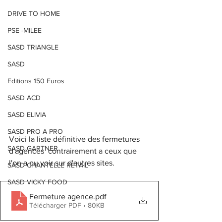
DRIVE TO HOME
PSE -MILEE
SASD TRIANGLE
SASD
Editions 150 Euros
SASD ACD
SASD ELIVIA
SASD PRO A PRO
Voici la liste définitive des fermetures 
SASD GARTNER
d'agences  contrairement a ceux que 
l'on a pu voir sur d'autres sites.
SASD CHANTELLE RETAIL
SASD VICKY FOOD
Fermeture agence
.pdf
Télécharger PDF • 80KB