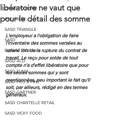
libératoire ne vaut que
DRIVE TO HOME
pour le détail des somme
PSE -MILEE
SASD TRIANGLE
L'employeur a l'obligation de faire 
SASD
l'inventaire des sommes versées au 
Editions 150 Euros
salarié lors de la rupture du contrat de 
travail. Le reçu pour solde de tout 
SASD ACD
compte n'a d'effet libératoire que pour 
SASD ELIVIA
les seules sommes qui y sont 
mentionnées, peu important le fait qu'il 
SASD PRO A PRO
soit, par ailleurs, rédigé en des termes 
SASD GARTNER
généraux.
SASD CHANTELLE RETAIL
SASD VICKY FOOD