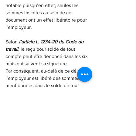
notable puisqu’en effet, seules les 
sommes inscrites au sein de ce 
document ont un effet libératoire pour 
l’employeur.
Selon 
l’article L. 1234-20 du Code du 
travail
, le reçu pour solde de tout 
compte peut être dénoncé dans les six 
mois qui suivent sa signature.
Par conséquent, au-delà de ce délai, 
l’employeur est libéré des sommes 
mentionnées dans le solde de tout 
compte.
Au-delà du délai de dénonciation, le 
reçu devient libératoire pour 
l'employeur pour les sommes qui y sont 
mentionnées 
(C. trav. art. L 1234-20).