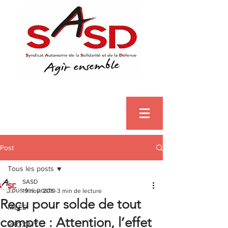
Post
Tous les posts
SASD
Tous les posts
19 nov. 2019
3 min de lecture
Reçu pour solde de tout
MILEE
compte : Attention, l’effet
PROXIMY