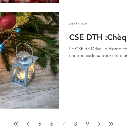
20 déc. 2024
CSE DTH :Ch
Le CSE de Drive To Home con
chèque cadeau pour cette a
5
6
7
8
9